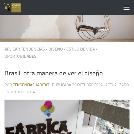
Saltar al contenido
APLICAR TENDENCIAS
/
DISEÑO
/
ESTILO DE VIDA
/
OPORTUNIDADES
Brasil, otra manera de ver el diseño
POR
TENDENCIASHABITAT
· PUBLICADA
29 OCTUBRE 2014
· ACTUALIZADO
15 OCTUBRE 2014