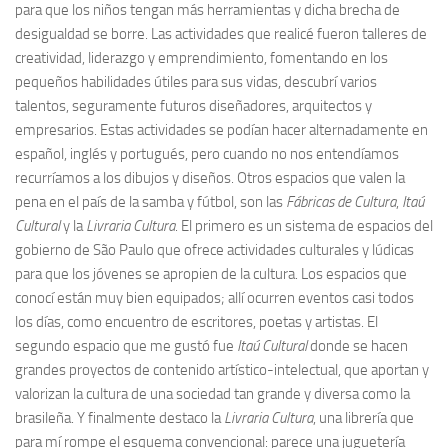
para que los niños tengan más herramientas y dicha brecha de
desigualdad se borre. Las actividades que realicé fueron talleres de
creatividad, liderazgo y emprendimiento, fomentando en los
pequeños habilidades útiles para sus vidas, descubrí varios
talentos, seguramente futuros diseñadores, arquitectos y
empresarios. Estas actividades se podían hacer alternadamente en
español, inglés y portugués, pero cuando no nos entendíamos
recurríamos a los dibujos y diseños. Otros espacios que valen la
pena en el país de la samba y fútbol, son las
Fábricas de Cultura
,
Itaú
Cultural
y la
Livraria Cultura
. El primero es un sistema de espacios del
gobierno de São Paulo que ofrece actividades culturales y lúdicas
para que los jóvenes se apropien de la cultura. Los espacios que
conocí están muy bien equipados; allí ocurren eventos casi todos
los días, como encuentro de escritores, poetas y artistas. El
segundo espacio que me gustó fue
Itaú Cultural
donde se hacen
grandes proyectos de contenido artístico-intelectual, que aportan y
valorizan la cultura de una sociedad tan grande y diversa como la
brasileña. Y finalmente destaco la
Livraria Cultura
, una librería que
para mí rompe el esquema convencional: parece una juguetería