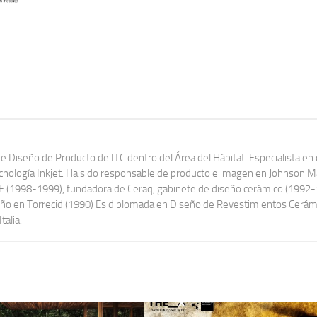
de Diseño de Producto de ITC dentro del Área del Hábitat. Especialista en
ecnología Inkjet. Ha sido responsable de producto e imagen en Johnson 
UAE (1998-1999), fundadora de Ceraq, gabinete de diseño cerámico (1992
seño en Torrecid (1990) Es diplomada en Diseño de Revestimientos Cerám
talia.