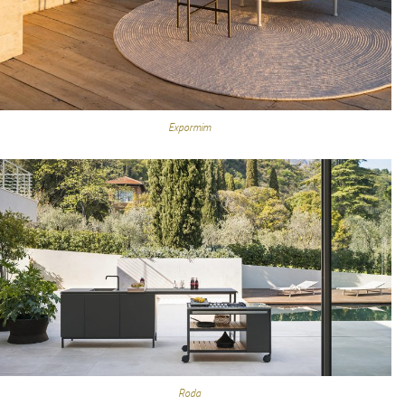
Expormim
Roda