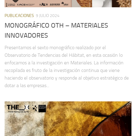
PUBLICACIONES
9 JULIO 2024
MONOGRÁFICO OTH – MATERIALES
INNOVADORES
Presentamos el sexto monográfico realizado por el
Observatorio de Tendencias del Hábitat, en esta ocasión lo
enfocamos a la investigación en Materiales. La información
recopilada es fruto de la investigación continua que viene
haciendo el observatorio y responde al objetivo estratégico de
dotar a las empresas...