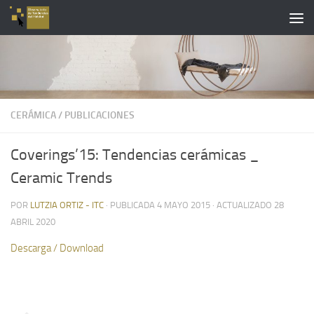
Saltar al contenido
CERÁMICA
/
PUBLICACIONES
Coverings’15: Tendencias cerámicas _
Ceramic Trends
POR
LUTZIA ORTIZ - ITC
· PUBLICADA
4 MAYO 2015
· ACTUALIZADO
28
ABRIL 2020
Descarga / Download