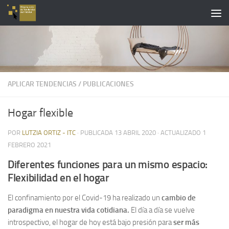
Saltar al contenido
APLICAR TENDENCIAS
/
PUBLICACIONES
Hogar flexible
POR
LUTZIA ORTIZ - ITC
· PUBLICADA
13 ABRIL 2020
· ACTUALIZADO
1
FEBRERO 2021
Diferentes funciones para un mismo espacio:
Flexibilidad en el hogar
El confinamiento por el Covid-19 ha realizado un
cambio de
paradigma en nuestra vida cotidiana.
El día a día se vuelve
introspectivo, el hogar de hoy está bajo presión para
ser más