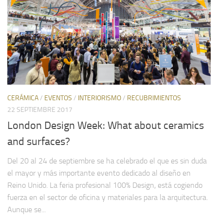
CERÁMICA
/
EVENTOS
/
INTERIORISMO
/
RECUBRIMIENTOS
22 SEPTIEMBRE 2017
London Design Week: What about ceramics
and surfaces?
Del 20 al 24 de septiembre se ha celebrado el que es sin duda
el mayor y más importante evento dedicado al diseño en
Reino Unido. La feria profesional 100% Design, está cogiendo
fuerza en el sector de oficina y materiales para la arquitectura.
Aunque se...