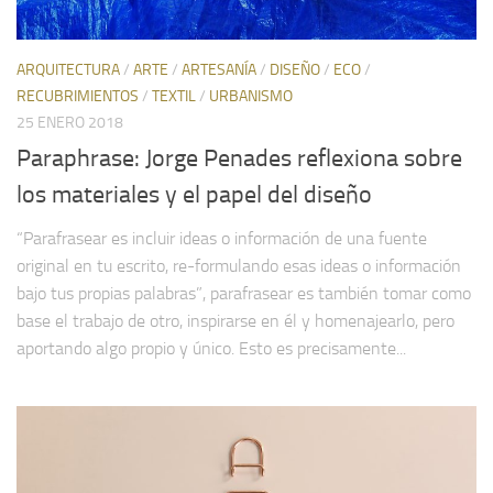
ARQUITECTURA
/
ARTE
/
ARTESANÍA
/
DISEÑO
/
ECO
/
RECUBRIMIENTOS
/
TEXTIL
/
URBANISMO
25 ENERO 2018
Paraphrase: Jorge Penades reflexiona sobre
los materiales y el papel del diseño
“Parafrasear es incluir ideas o información de una fuente
original en tu escrito, re-formulando esas ideas o información
bajo tus propias palabras”, parafrasear es también tomar como
base el trabajo de otro, inspirarse en él y homenajearlo, pero
aportando algo propio y único. Esto es precisamente...