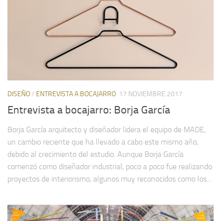
DISEÑO
/
ENTREVISTA A BOCAJARRO
17 NOVIEMBRE 2017
Entrevista a bocajarro: Borja García
Borja García arquitecto y diseñador lidera el equipo de MADE,
un cambio reciente que ha llevado a cabo este mismo año,
debido al crecimiento del estudio. Aunque Borja García
comenzó como diseñador industrial, poco a poco fue realizando
proyectos de interiorismo, algunos muy reconocidos como los...