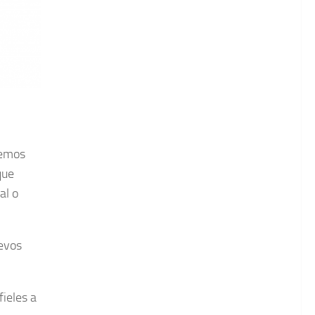
hemos
que
al o
uevos
ieles a