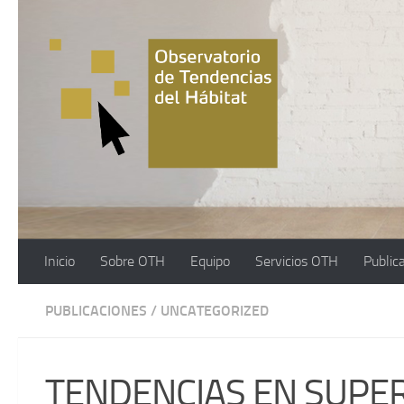
Saltar al contenido
Inicio
Sobre OTH
Equipo
Servicios OTH
Public
PUBLICACIONES
/
UNCATEGORIZED
TENDENCIAS EN SUPERF