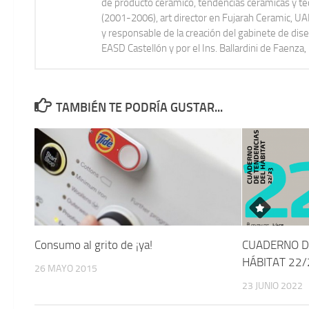
de producto cerámico, tendencias cerámicas y t
(2001-2006), art director en Fujarah Ceramic, 
y responsable de la creación del gabinete de di
EASD Castellón y por el Ins. Ballardini de Faenza, I
TAMBIÉN TE PODRÍA GUSTAR...
Consumo al grito de ¡ya!
CUADERNO D
HÁBITAT 22/
26 MAYO 2015
23 JUNIO 2022