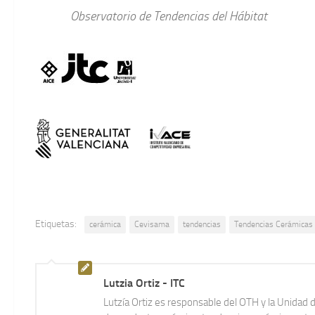
Observatorio de Tendencias del Hábitat
Etiquetas:
cerámica
Cevisama
tendencias
Tendencias Cerámicas
Lutzia Ortiz - ITC
Lutzía Ortiz es responsable del OTH y la Unidad 