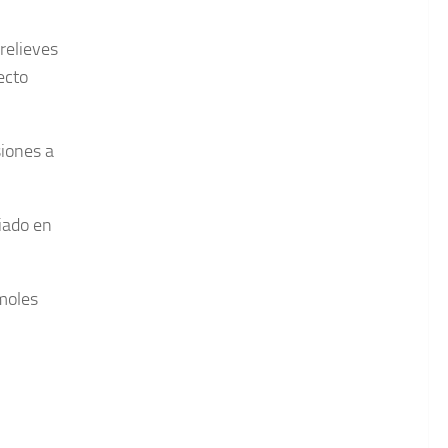
relieves
ecto
siones a
iado en
moles