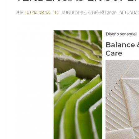
POR
LUTZIA ORTIZ - ITC
· PUBLICADA
4 FEBRERO 2020
· ACTUALI