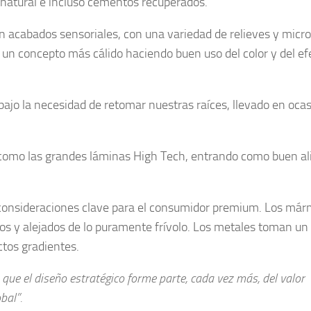
za natural e incluso cementos recuperados.
 acabados sensoriales, con una variedad de relieves y micro
 un concepto más cálido haciendo buen uso del color y del ef
bajo la necesidad de retomar nuestras raíces, llevado en oca
 como las grandes láminas High Tech, entrando como buen al
n consideraciones clave para el consumidor premium. Los már
ados y alejados de lo puramente frívolo. Los metales toman un
tos gradientes.
que el diseño estratégico forme parte, cada vez más, del valor
bal”.