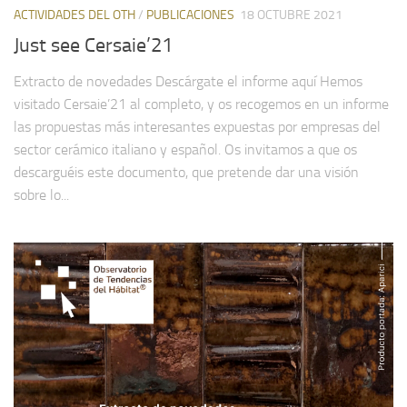
ACTIVIDADES DEL OTH
/
PUBLICACIONES
18 OCTUBRE 2021
Just see Cersaie’21
Extracto de novedades Descárgate el informe aquí Hemos
visitado Cersaie’21 al completo, y os recogemos en un informe
las propuestas más interesantes expuestas por empresas del
sector cerámico italiano y español. Os invitamos a que os
descarguéis este documento, que pretende dar una visión
sobre lo...