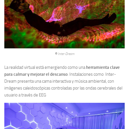
©
Inter-Dream
La realidad virtual está emergiendo como una
herramienta clave
para calmar y mejorar el descanso
. Instalaciones como Inter-
Dream presenta una cama interactiva y música ambiental, con
imágenes caleidoscópicas controladas por las ondas cerebrales del
usuario a través de EEG