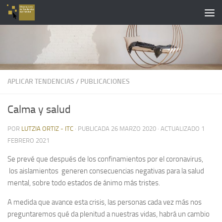
Saltar al contenido
APLICAR TENDENCIAS
/
PUBLICACIONES
Calma y salud
POR
LUTZIA ORTIZ - ITC
· PUBLICADA
26 MARZO 2020
· ACTUALIZADO
1
FEBRERO 2021
Se prevé que después de los confinamientos por el coronavirus,
los aislamientos generen consecuencias negativas para la salud
mental, sobre todo estados de ánimo más tristes.
A medida que avance esta crisis, las personas cada vez más nos
preguntaremos qué da plenitud a nuestras vidas, habrá un cambio