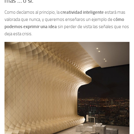
más … o sí.
Como decíamos al principio, la
creatividad inteligente
estará mas
valorada que nunca, y queremos enseñaros un ejemplo de
cómo
podemos exprimir una idea
sin perder de vista las señales que nos
deja esta crisis.