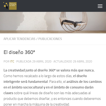
Saltar al contenido
APLICAR TENDENCIAS
/
PUBLICACIONES
El diseño 360º
POR
ITC
· PUBLICADA
29 ABRIL 2020
· ACTUALIZADO
29 ABRIL 2020
La creatividad junto al diseño 360º se valora más que nunca.
Como hemos recalcado a lo largo de estos días,
el diseño
inteligente será fundamental
. Para ello, el
análisis de los cambios
en el ámbito sociocultural y en el ámbito de consumo
darán
claves
sobre qué lineas de diseño son las más adecuadas al
producto que debemos diseñar, y es entonces cuando deberemos
poner en marcha la máquina de la creatividad.