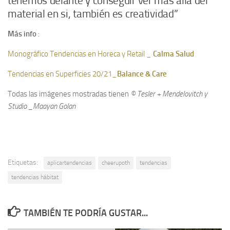
tenemos delante y conseguir ver más allá del
material en si, también es creatividad”
Más info
:
Monográfico Tendencias en Horeca y Retail _
Calma Salud
Tendencias en Superficies 20/21_
Balance & Care
Todas las imágenes mostradas tienen
© Tesler + Mendelovitch y
Studio _Maayan Golan
Etiquetas:
aplicartendencias
cheerupoth
tendencias
tendencias hábitat
TAMBIÉN TE PODRÍA GUSTAR...