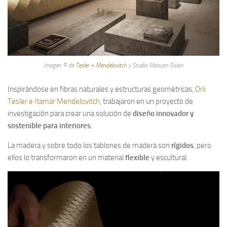
Imagen © de
Tesler + Mendelovitch
y Studio Maayan Golan
Inspirándose en fibras naturales y estructuras geométricas,
Orli
Tesler e Itamar Mendelovitch
, trabajaron en un proyecto de
investigación para crear una solución de
diseño innovador y
sostenible para interiores
.
La madera y sobre todo los tablones de madera son
rígidos
, pero
ellos lo transformaron en un material
flexible
y escultural.