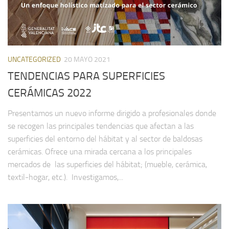
UNCATEGORIZED
20 MAYO 2021
TENDENCIAS PARA SUPERFICIES
CERÁMICAS 2022
Presentamos un nuevo informe dirigido a profesionales donde
se recogen las principales tendencias que afectan a las
superficies del entorno del hábitat y al sector de baldosas
cerámicas. Ofrece una mirada cercana a los principales
mercados de las superficies del hábitat; (mueble, cerámica,
textil-hogar, etc.). Investigamos,...